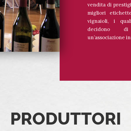
vendita di prestigio
migliori etiche
vignaioli, i qual
decidono di
un’associazione in
PRODUTTORI