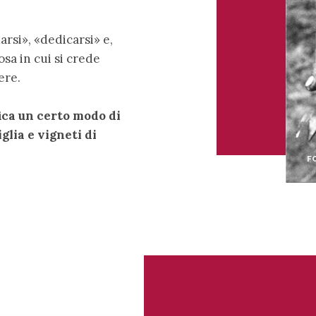
arsi», «dedicarsi» e,
cosa in cui si crede
ere.
ica un certo modo di
glia e vigneti di
F