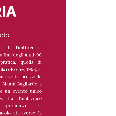
IA
rolo
leo di
Deditus
si
a fine degli anni ’90
pratica, quella di
 Barolo
che, 1998, si
ima volta presso le
 Gianni Gagliardo, a
 è un evento unico
: ha l’ambizioso
i promuove la
rolo attraverso la