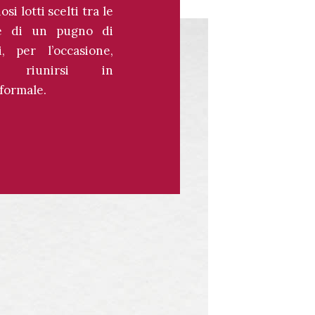
si lotti scelti tra le
tte di un pugno di
i, per l’occasione,
 riunirsi in
formale.