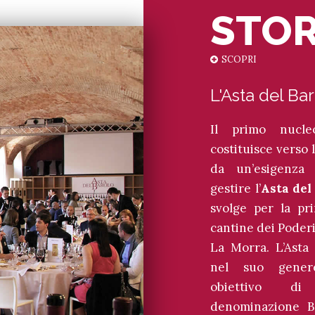
STOR
SCOPRI
L'Asta del Ba
Il primo nuc
costituisce verso l
da un’esigenza 
gestire l’
Asta del
svolge per la pr
cantine dei Poderi
La Morra. L’Asta
nel suo genere
obiettivo d
denominazione Ba