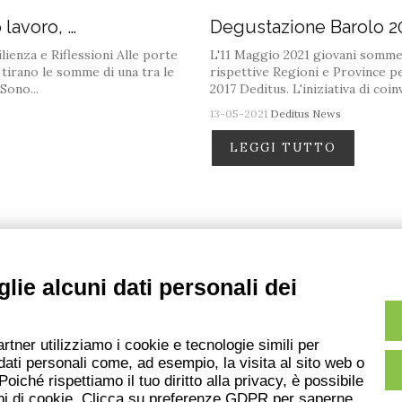
 lavoro, …
Degustazione Barolo 20
lienza e Riflessioni Alle porte
L'11 Maggio 2021 giovani sommelie
 tirano le somme di una tra le
rispettive Regioni e Province p
Sono...
2017 Deditus. L'iniziativa di co
13-05-2021
Deditus News
LEGGI TUTTO
lie alcuni dati personali dei
artner utilizziamo i cookie e tecnologie simili per
dati personali come, ad esempio, la visita al sito web o
oiché rispettiamo il tuo diritto alla privacy, è possibile
Associazione Deditus
tipi di cookie. Clicca su preferenze GDPR per saperne